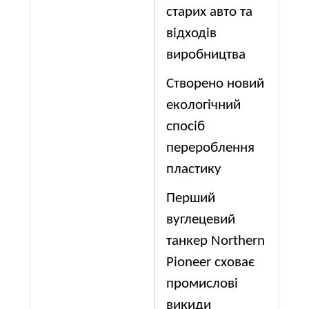
старих авто та
відходів
виробництва
Створено новий
екологічний
спосіб
перероблення
пластику
Перший
вуглецевий
танкер Northern
Pioneer сховає
промислові
викиди