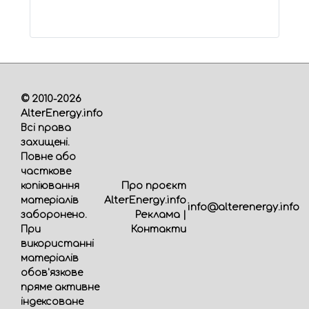
© 2010-2026
AlterEnergy.info
Всі права
захищені.
Повне або
часткове
Про проєкт
копіювання
AlterEnergy.info
матеріалів
info@alterenergy.info
Реклама
|
заборонено.
Контакти
При
використанні
матеріалів
обов'язкове
пряме активне
індексоване