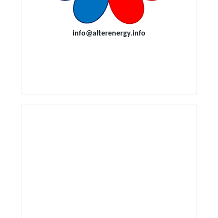
i
nfo@alterenergy.info