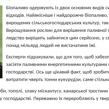
Біопаливо одержують із двох основних видів с
відходів. Найякісніше і найдорожче біопаливо,
вирощених сільськогосподарських культур, таки
Вирощування рослин для вирішення паливної 
людство вирішить зайнятися цим серйозно, у св
понад мільярд людей не вистачатиме їжі.
Експерти підрахували, що для того, щоб забез
засіяти паливними енергетичними культурами в
господарстві. Ось ще цікавий факт, щоб зробити
витратити чверть тонни кукурудзи, саме стільк
би, тополі, злаку міскантусу, канарської тростин
у господарстві. Переважно їх переробляють у тве