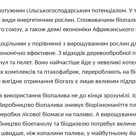
потужним сільськогосподарським потенціалом. У то
і види енергетичних рослин. Споживачами біопалив
о союзу, а також деякі економіки Африканського 
доцільним у порівнянні з вирощуванням рослин дл
номічно ефективне. З відходів деревообробної пр
нул та пелет. Воно найчастіше йде у невеликі кот
их комплексів та птахофабрик, переробляють на б
о вигідне отримання біогазу є лише великим підп
а використання біопалива не до кінця зрозумілі.
 Виробництво біопалива знижує біорізноманіття пл
ереробки лісової біомаси на паливо. А вирощуван
ництво біоетанолу та біодизелю потребує величезн
 швидше, ніж копалини палива, у майбутньому йог