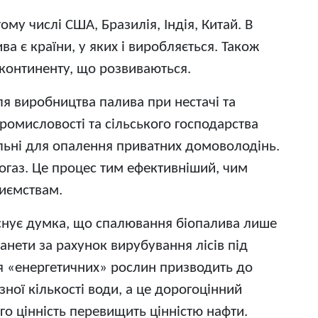
му числі США, Бразилія, Індія, Китай. В
а є країни, у яких і виробляється. Також
континенту, що розвиваються.
я виробництва палива при нестачі та
омисловості та сільського господарства
ельні для опалення приватних домоволодінь.
іогаз. Це процес тим ефективніший, чим
риємствам.
 Існує думка, що спалювання біопалива лише
анети за рахунок вирубування лісів під
ня «енергетичних» рослин призводить до
ої кількості води, а це дорогоцінний
о цінність перевищить цінністю нафти.