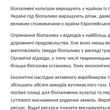
Біопаливні культури вирощують у країнах із 
Україні під біопаливо вирощують ріпак, деяк
великим споживачами є країни Європейськог
Отримання біопалива з відходів є найбільш 
дорожнечі продовольства. Але воно менш еко
виготовляють тверде біопаливо у вигляді гра
Органічні відходи, у тому числі тваринницьк
більша біогазова установка. Тому економічн
Екологічні наслідки активного виробництва т
збільшить обсяги викидів вуглекислого газу.
посівні площі для біопаливних культур та п
суттєвого виснаження родючих земель. Вироб
ресурс. Водні ресурси планети виснажуються