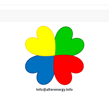
i
nfo@alterenergy.info