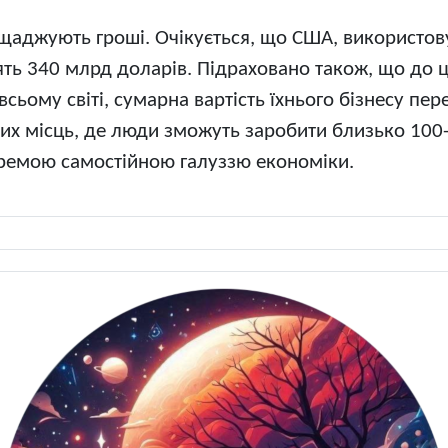
аощаджують гроші. Очікується, що США, використов
ять 340 млрд доларів. Підраховано також, що до 
сьому світі, сумарна вартість їхнього бізнесу пе
их місць, де люди зможуть заробити близько 100-1
кремою самостійною галуззю економіки.