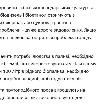
ировини - сільськогосподарських культур та
 біодизель і біоетанол отримують з
х як ріпак або цукрова тростина.
проблеми – дуже дороге задоволення. Якщо
іті напевно загостриться проблема голоду,
печити потреби людства в паливі, необхідно
сі землі, що використовуються у сільському
 100 літрів рідкого біопалива, необхідно
и потрібно людині, щоб годуватися рік.
и та прутоподібного проса вирощують на
рде біопаливо, яке використовують для