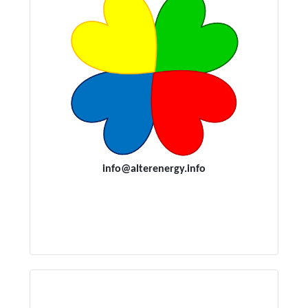
i
nfo@alterenergy.info