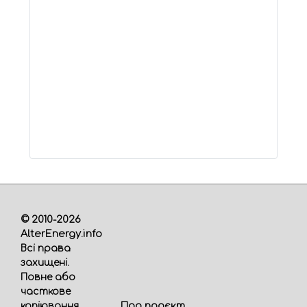
© 2010-2026
AlterEnergy.info
Всі права
захищені.
Повне або
часткове
Про проєкт
копіювання