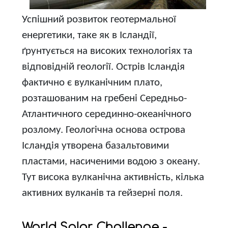
Успішний розвиток геотермальної
енергетики, таке як в Ісландії,
ґрунтується на високих технологіях та
відповідній геології. Острів Ісландія
фактично є вулканічним плато,
розташованим на гребені Середньо-
Атлантичного серединно-океанічного
розлому. Геологічна основа острова
Ісландія утворена базальтовими
пластами, насиченими водою з океану.
Тут висока вулканічна активність, кілька
активних вулканів та гейзерні поля.
World Solar Challenge -