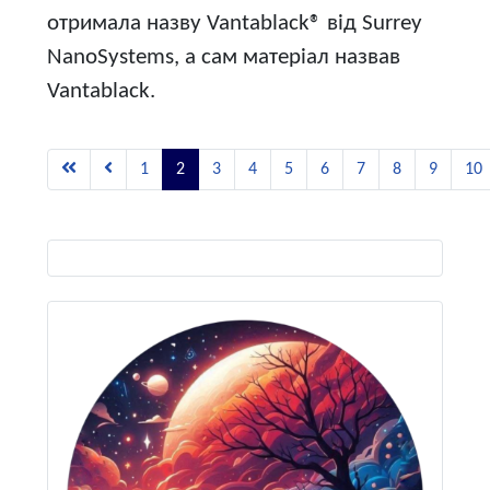
отримала назву Vantablack® від Surrey
NanoSystems, а сам матеріал назвав
Vantablack.
1
2
3
4
5
6
7
8
9
10
Виберіть свою мову