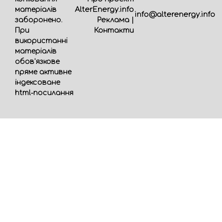
AlterEnergy.info
матеріалів
info@alterenergy.info
Реклама
|
заборонено.
Контакти
При
використанні
матеріалів
обов'язкове
пряме активне
індексоване
html-посилання