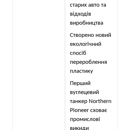
старих авто та
відходів
виробництва
Створено новий
екологічний
спосіб
перероблення
пластику
Перший
вуглецевий
танкер Northern
Pioneer сховає
промислові
викиди