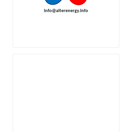
i
nfo@alterenergy.info