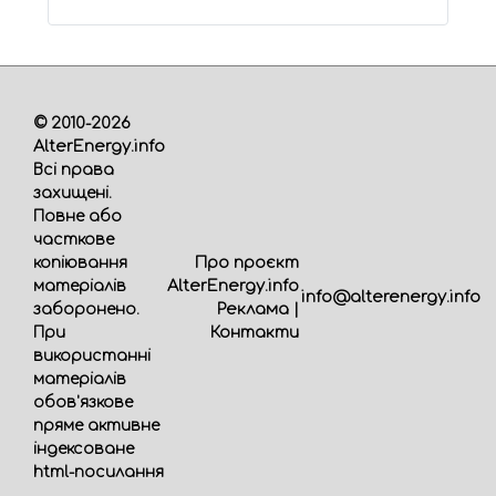
© 2010-2026
AlterEnergy.info
Всі права
захищені.
Повне або
часткове
Про проєкт
копіювання
AlterEnergy.info
матеріалів
info@alterenergy.info
Реклама
|
заборонено.
Контакти
При
використанні
матеріалів
обов'язкове
пряме активне
індексоване
html-посилання