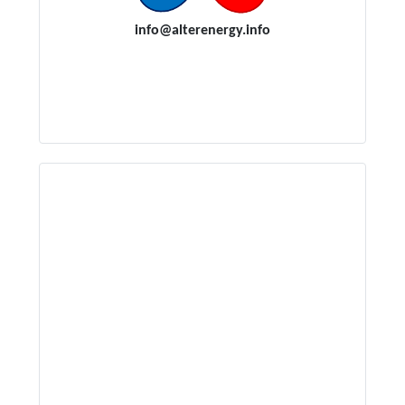
i
nfo@alterenergy.info