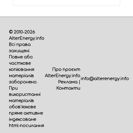
© 2010-2026
AlterEnergy.info
Всі права
захищені.
Повне або
часткове
Про проєкт
копіювання
AlterEnergy.info
матеріалів
info@alterenergy.info
Реклама
|
заборонено.
Контакти
При
використанні
матеріалів
обов'язкове
пряме активне
індексоване
html-посилання