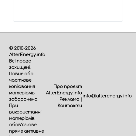
© 2010-2026
AlterEnergy.info
Всі права
захищені.
Повне або
часткове
Про проєкт
копіювання
AlterEnergy.info
матеріалів
info@alterenergy.info
Реклама
|
заборонено.
Контакти
При
використанні
матеріалів
обов'язкове
пряме активне