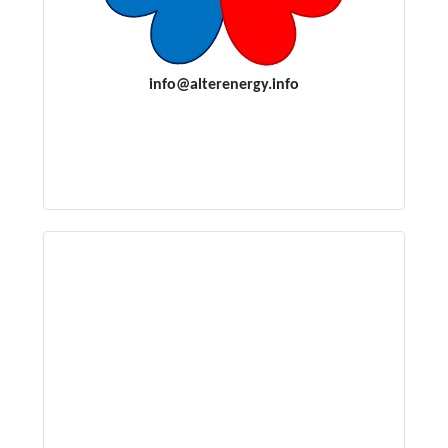
i
nfo@alterenergy.info