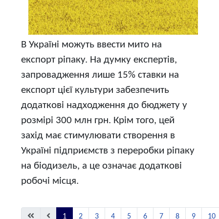
В Україні можуть ввести мито на
експорт ріпаку. На думку експертів,
запровадження лише 15% ставки на
експорт цієї культури забезпечить
додаткові надходження до бюджету у
розмірі 300 млн грн. Крім того, цей
захід має стимулювати створення в
Україні підприємств з переробки ріпаку
на біодизель, а це означає додаткові
робочі місця.
1
2
3
4
5
6
7
8
9
10