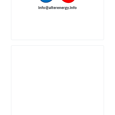
i
nfo@alterenergy.info