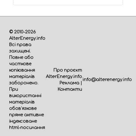
© 2010-2026
AlterEnergy.info
Всі права
захищені.
Повне або
часткове
Про проєкт
копіювання
AlterEnergy.info
матеріалів
info@alterenergy.info
Реклама
|
заборонено.
Контакти
При
використанні
матеріалів
обов'язкове
пряме активне
індексоване
html-посилання